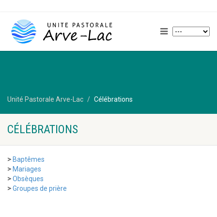
Unité Pastorale Arve-Lac
Célébrations
CÉLÉBRATIONS
>
Baptêmes
>
Mariages
>
Obsèques
>
Groupes de prière