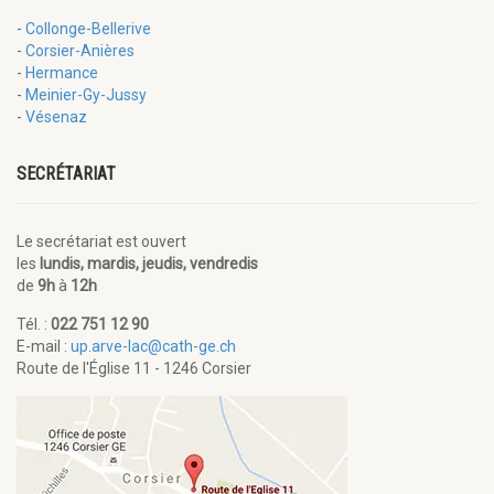
-
Collonge-Bellerive
-
Corsier-Anières
-
Hermance
-
Meinier-Gy-Jussy
-
Vésenaz
SECRÉTARIAT
Le secrétariat est ouvert
les
lundis, mardis, jeudis, vendredis
de
9h
à
12h
Tél. :
022 751 12 90
E-mail :
up.arve-lac@cath-ge.ch
Route de l'Église 11 - 1246 Corsier