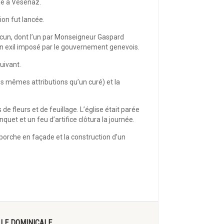
lle à Vésenaz.
ion fut lancée.
hacun, dont l’un par Monseigneur Gaspard
on exil imposé par le gouvernement genevois.
suivant.
es mêmes attributions qu’un curé) et la
de fleurs et de feuillage. L’église était parée
uet et un feu d’artifice clôtura la journée.
 porche en façade et la construction d’un
LLE DOMINICALE