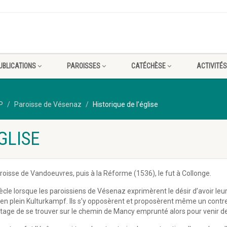
UBLICATIONS
PAROISSES
CATÉCHÈSE
ACTIVITÉS
P
Paroisse de Vésenaz
Historique de l’église
GLISE
roisse de Vandoeuvres, puis à la Réforme (1536), le fut à Collonge.
 siècle lorsque les paroissiens de Vésenaz exprimèrent le désir d’avoir le
ait en plein Kulturkampf. Ils s’y opposèrent et proposèrent même un contre
vantage de se trouver sur le chemin de Mancy emprunté alors pour venir 