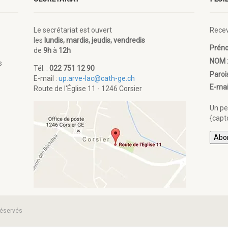
Le secrétariat est ouvert
Recev
les
lundis, mardis, jeudis, vendredis
Prén
de
9h
à
12h
NOM 
s
Tél. :
022 751 12 90
Paroi
E-mail :
up.arve-lac@cath-ge.ch
E-mai
Route de l'Église 11 - 1246 Corsier
Un peu
{capt
réservés