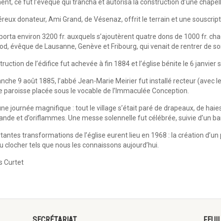
ent, ce fut l’évêque qui trancha et autorisa la construction d’une chape
reux donateur, Ami Grand, de Vésenaz, offrit le terrain et une souscript
pporta environ 3200 fr. auxquels s’ajoutèrent quatre dons de 1000 fr. c
od, évêque de Lausanne, Genève et Fribourg, qui venait de rentrer de s
ruction de l’édifice fut achevée à fin 1884 et l’église bénite le 6 janvier 
nche 9 août 1885, l’abbé Jean-Marie Meirier fut installé recteur (avec l
e paroisse placée sous le vocable de l’Immaculée Conception.
ne journée magnifique : tout le village s’était paré de drapeaux, de haies 
lande et d’oriflammes. Une messe solennelle fut célébrée, suivie d’un banq
tantes transformations de l’église eurent lieu en 1968 : la création d’un
 clocher tels que nous les connaissons aujourd’hui.
 Curtet
SECRÉTARIAT
FEUI