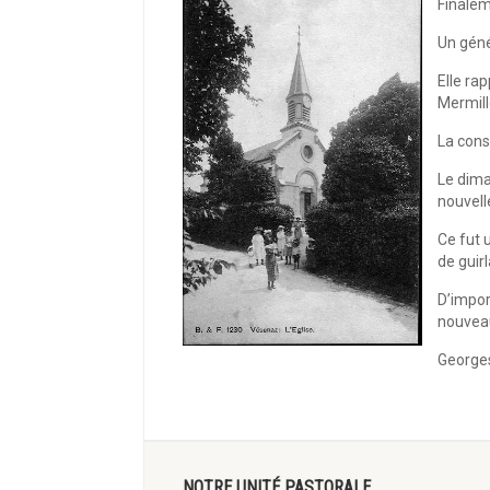
Finalem
Un géné
Elle ra
Mermill
La const
Le dima
nouvell
Ce fut u
de guir
D’impor
nouveau
Georges
NOTRE UNITÉ PASTORALE