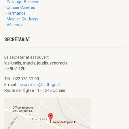
-
Collonge-Bellerive
-
Corsier-Anières
-
Hermance
-
Meinier-Gy-Jussy
-
Vésenaz
SECRÉTARIAT
Le secrétariat est ouvert
les
lundis, mardis, jeudis, vendredis
de
9h
à
12h
Tél. :
022 751 12 90
E-mail :
up.arve-lac@cath-ge.ch
Route de l'Église 11 - 1246 Corsier