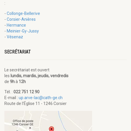
:
-
Collonge-Bellerive
-
Corsier-Anières
-
Hermance
-
Meinier-Gy-Jussy
-
Vésenaz
SECRÉTARIAT
Le secrétariat est ouvert
les
lundis, mardis, jeudis, vendredis
de
9h
à
12h
Tél. :
022 751 12 90
E-mail :
up.arve-lac@cath-ge.ch
Route de l'Église 11 - 1246 Corsier