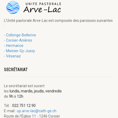
L'Unité pastorale Arve-Lac est composée des paroisses suivantes
:
-
Collonge-Bellerive
-
Corsier-Anières
-
Hermance
-
Meinier-Gy-Jussy
-
Vésenaz
SECRÉTARIAT
Le secrétariat est ouvert
les
lundis, mardis, jeudis, vendredis
de
9h
à
12h
Tél. :
022 751 12 90
E-mail :
up.arve-lac@cath-ge.ch
Route de l'Église 11 - 1246 Corsier