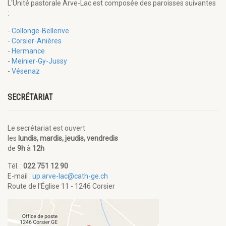
L'Unité pastorale Arve-Lac est composée des paroisses suivantes
:
-
Collonge-Bellerive
-
Corsier-Anières
-
Hermance
-
Meinier-Gy-Jussy
-
Vésenaz
SECRÉTARIAT
Le secrétariat est ouvert
les
lundis, mardis, jeudis, vendredis
de
9h
à
12h
Tél. :
022 751 12 90
E-mail :
up.arve-lac@cath-ge.ch
Route de l'Église 11 - 1246 Corsier