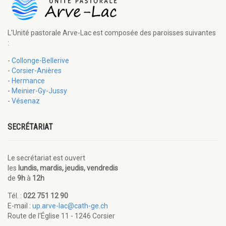
L'Unité pastorale Arve-Lac est composée des paroisses suivantes
:
-
Collonge-Bellerive
-
Corsier-Anières
-
Hermance
-
Meinier-Gy-Jussy
-
Vésenaz
SECRÉTARIAT
Le secrétariat est ouvert
les
lundis, mardis, jeudis, vendredis
de
9h
à
12h
Tél. :
022 751 12 90
E-mail :
up.arve-lac@cath-ge.ch
Route de l'Église 11 - 1246 Corsier