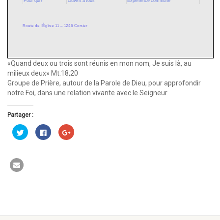
«Quand deux ou trois sont réunis en mon nom, Je suis là, au
milieux deux» Mt.18,20
Groupe de Prière, autour de la Parole de Dieu, pour approfondir
notre Foi, dans une relation vivante avec le Seigneur.
Partager :
Cliquez
Cliquez
Cliquez
pour
pour
pour
partager
partager
partager
sur
sur
sur
Twitter(ouvre
Facebook(ouvre
Google+
dans
dans
(ouvre
une
une
dans
nouvelle
nouvelle
une
fenêtre)
fenêtre)
nouvelle
fenêtre)