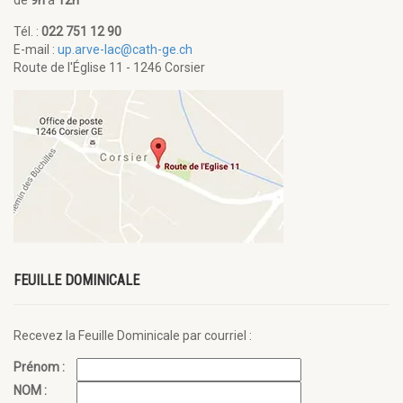
de
9h
à
12h
Tél. :
022 751 12 90
E-mail :
up.arve-lac@cath-ge.ch
Route de l'Église 11 - 1246 Corsier
FEUILLE DOMINICALE
Recevez la Feuille Dominicale par courriel :
Prénom :
NOM :