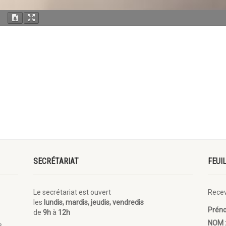
SECRÉTARIAT
FEUI
Le secrétariat est ouvert
Recev
les
lundis, mardis, jeudis, vendredis
Prén
de
9h
à
12h
NOM 
s