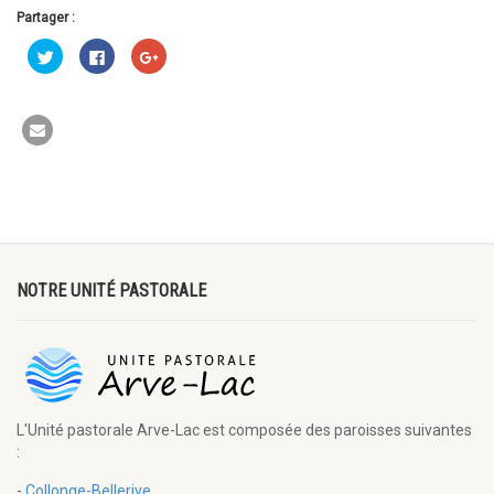
Partager :
Cliquez
Cliquez
Cliquez
pour
pour
pour
partager
partager
partager
sur
sur
sur
Twitter(ouvre
Facebook(ouvre
Google+
dans
dans
(ouvre
une
une
dans
nouvelle
nouvelle
une
fenêtre)
fenêtre)
nouvelle
fenêtre)
NOTRE UNITÉ PASTORALE
L'Unité pastorale Arve-Lac est composée des paroisses suivantes
:
-
Collonge-Bellerive