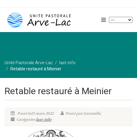
Unité Pastorale Arve-Lac
last-info
Retable restauré à Meinier
Retable restauré à Meinier
Posté le25 mars 2022
Posté par:Antonella
Catégories:
last-info