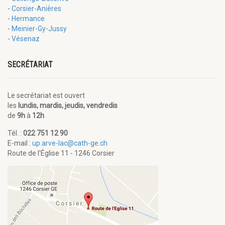
-
Corsier-Anières
-
Hermance
-
Meinier-Gy-Jussy
-
Vésenaz
SECRÉTARIAT
Le secrétariat est ouvert
les
lundis, mardis, jeudis, vendredis
de
9h
à
12h
Tél. :
022 751 12 90
E-mail :
up.arve-lac@cath-ge.ch
Route de l'Église 11 - 1246 Corsier